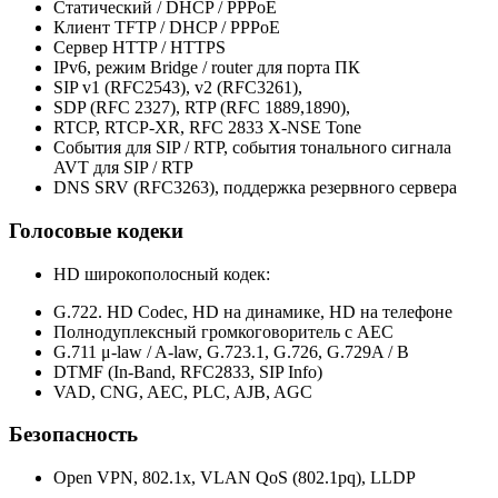
Статический / DHCP / PPPoE
Клиент TFTP / DHCP / PPPoE
Сервер HTTP / HTTPS
IPv6, режим Bridge / router для порта ПК
SIP v1 (RFC2543), v2 (RFC3261),
SDP (RFC 2327), RTP (RFC 1889,1890),
RTCP, RTCP-XR, RFC 2833 X-NSE Tone
События для SIP / RTP, события тонального сигнала
AVT для SIP / RTP
DNS SRV (RFC3263), поддержка резервного сервера
Голосовые кодеки
HD широкополосный кодек:
G.722. HD Codec, HD на динамике, HD на телефоне
Полнодуплексный громкоговоритель с AEC
G.711 μ-law / A-law, G.723.1, G.726, G.729A / B
DTMF (In-Band, RFC2833, SIP Info)
VAD, CNG, AEC, PLC, AJB, AGC
Безопасность
Open VPN, 802.1x, VLAN QoS (802.1pq), LLDP