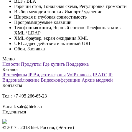
BLF / BLA
Горячий стол, Тональная схема, Регулировка громкости
Выбор мелодии звонка / Импорт / удаление
Широкая и глубокая совместимость
Программируемые клавиши
Телефонная книга, Черный список Телефонная книга
XML / LDAP
XML-браузер, экран ожидания XML
URL-адрес действия и активный URI
Обои, Заставка
Меню
Новости
Продукты
Где купить
Поддержка
Каталог
IP телефоны
IP Видеотелефоны
VoIP шлюзы
IP АТС
IP
Видеонаблюдение
Видеоконференции
Архив моделей
Контакты
Тел.: +7 495 266-65-23
E-mail: sale@htek.su
Поделиться
© 2017 - 2018 htek Россия, (Эйчтек)